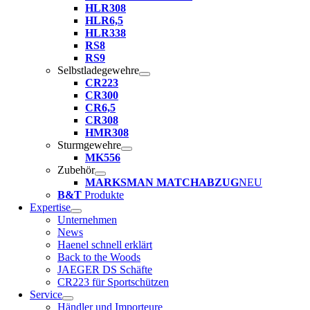
HLR308
HLR6,5
HLR338
RS8
RS9
Selbstladegewehre
CR223
CR300
CR6,5
CR308
HMR308
Sturmgewehre
MK556
Zubehör
MARKSMAN MATCHABZUG
NEU
B&T
Produkte
Expertise
Unternehmen
News
Haenel schnell erklärt
Back to the Woods
JAEGER DS Schäfte
CR223 für Sportschützen
Service
Händler und Importeure