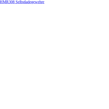
HMR308
Selbstladegewehre
C. G. Haenel GmbH