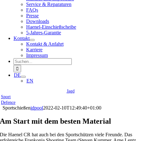
Service & Reparaturen
FAQs
Presse
Downloads
Haenel-Einschießscheibe
5-Jahres-Garantie
Kontakt
Kontakt & Anfahrt
Karriere
Impressum
Suche
nach:
DE
EN
Jagd
Sport
Defence
Sportschießen
idpool
2022-02-10T12:49:40+01:00
Am Start mit dem besten Material
Die Haenel CR hat auch bei den Sportschützen viele Freunde. Das
erfolgreiche Frankonia Shooting Team (Steven Kummer, Arne Lentz,