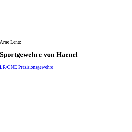
Arne Lentz
Sportgewehre von Haenel
LR/ONE
Präzisionsgewehre