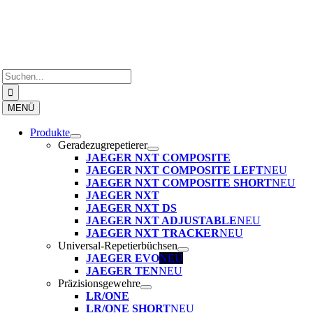
Zum
Inhalt
springen
Suche
nach:
MENÜ
Produkte
Geradezugrepetierer
JAEGER NXT COMPOSITE
JAEGER NXT COMPOSITE LEFT
NEU
JAEGER NXT COMPOSITE SHORT
NEU
JAEGER NXT
JAEGER NXT DS
JAEGER NXT ADJUSTABLE
NEU
JAEGER NXT TRACKER
NEU
Universal-Repetierbüchsen
JAEGER EVO
NEU
JAEGER TEN
NEU
Präzisionsgewehre
LR/ONE
LR/ONE SHORT
NEU