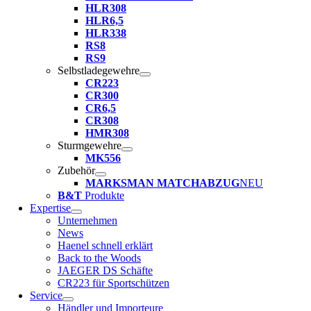
HLR308
HLR6,5
HLR338
RS8
RS9
Selbstladegewehre
CR223
CR300
CR6,5
CR308
HMR308
Sturmgewehre
MK556
Zubehör
MARKSMAN MATCHABZUG
NEU
B&T
Produkte
Expertise
Unternehmen
News
Haenel schnell erklärt
Back to the Woods
JAEGER DS Schäfte
CR223 für Sportschützen
Service
Händler und Importeure