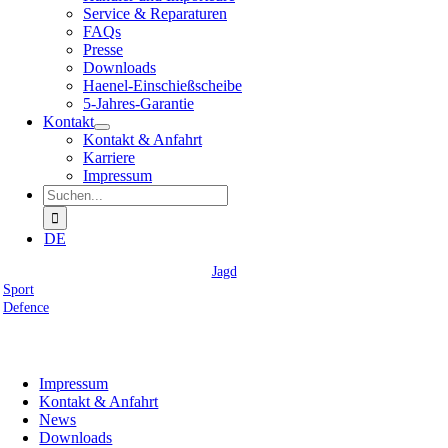
Service & Reparaturen
FAQs
Presse
Downloads
Haenel-Einschießscheibe
5-Jahres-Garantie
Kontakt
Kontakt & Anfahrt
Karriere
Impressum
Suche
nach:
DE
Jagd
Sport
Defence
C. G. Haenel GmbH
Impressum
Kontakt & Anfahrt
News
Downloads