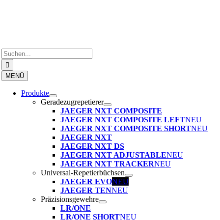
Zum
Inhalt
springen
Suche
nach:
MENÜ
Produkte
Geradezugrepetierer
JAEGER NXT COMPOSITE
JAEGER NXT COMPOSITE LEFT
NEU
JAEGER NXT COMPOSITE SHORT
NEU
JAEGER NXT
JAEGER NXT DS
JAEGER NXT ADJUSTABLE
NEU
JAEGER NXT TRACKER
NEU
Universal-Repetierbüchsen
JAEGER EVO
NEU
JAEGER TEN
NEU
Präzisionsgewehre
LR/ONE
LR/ONE SHORT
NEU