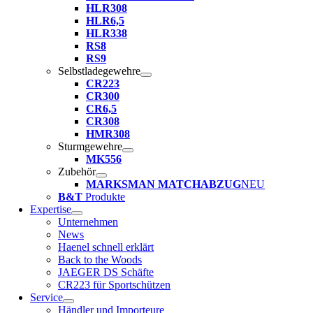
HLR308
HLR6,5
HLR338
RS8
RS9
Selbstladegewehre
CR223
CR300
CR6,5
CR308
HMR308
Sturmgewehre
MK556
Zubehör
MARKSMAN MATCHABZUG
NEU
B&T
Produkte
Expertise
Unternehmen
News
Haenel schnell erklärt
Back to the Woods
JAEGER DS Schäfte
CR223 für Sportschützen
Service
Händler und Importeure