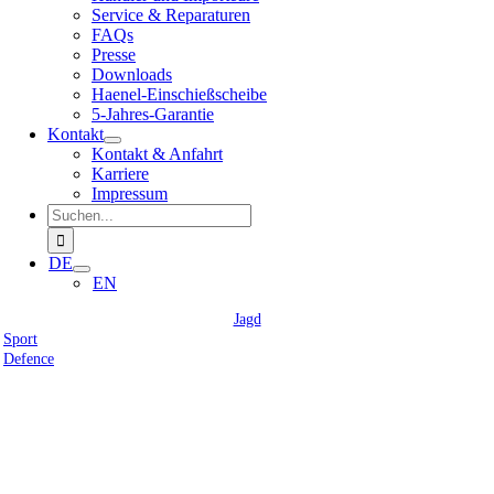
Service & Reparaturen
FAQs
Presse
Downloads
Haenel-Einschießscheibe
5-Jahres-Garantie
Kontakt
Kontakt & Anfahrt
Karriere
Impressum
Suche
nach:
DE
EN
Jagd
Sport
Defence