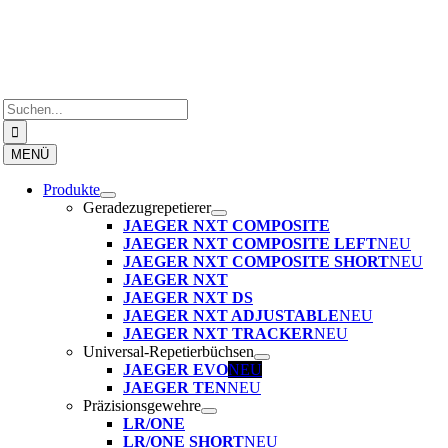
Zum
Inhalt
springen
Suche
nach:
MENÜ
Produkte
Geradezugrepetierer
JAEGER NXT COMPOSITE
JAEGER NXT COMPOSITE LEFT
NEU
JAEGER NXT COMPOSITE SHORT
NEU
JAEGER NXT
JAEGER NXT DS
JAEGER NXT ADJUSTABLE
NEU
JAEGER NXT TRACKER
NEU
Universal-Repetierbüchsen
JAEGER EVO
NEU
JAEGER TEN
NEU
Präzisionsgewehre
LR/ONE
LR/ONE SHORT
NEU