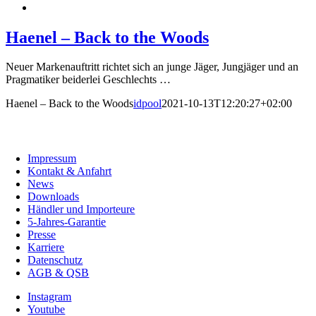
Haenel – Back to the Woods
Neuer Markenauftritt richtet sich an junge Jäger, Jungjäger und an
Pragmatiker beiderlei Geschlechts …
Haenel – Back to the Woods
idpool
2021-10-13T12:20:27+02:00
C. G. Haenel GmbH
Impressum
Kontakt & Anfahrt
News
Downloads
Händler und Importeure
5-Jahres-Garantie
Presse
Karriere
Datenschutz
AGB & QSB
Instagram
Youtube