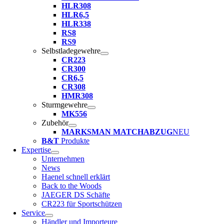
HLR308
HLR6,5
HLR338
RS8
RS9
Selbstladegewehre
CR223
CR300
CR6,5
CR308
HMR308
Sturmgewehre
MK556
Zubehör
MARKSMAN MATCHABZUG
NEU
B&T
Produkte
Expertise
Unternehmen
News
Haenel schnell erklärt
Back to the Woods
JAEGER DS Schäfte
CR223 für Sportschützen
Service
Händler und Importeure