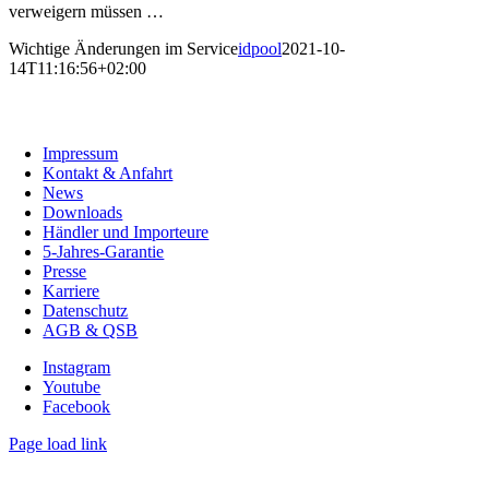
verweigern müssen …
Wichtige Änderungen im Service
idpool
2021-10-
14T11:16:56+02:00
C. G. Haenel GmbH
Impressum
Kontakt & Anfahrt
News
Downloads
Händler und Importeure
5-Jahres-Garantie
Presse
Karriere
Datenschutz
AGB & QSB
Instagram
Youtube
Facebook
Page load link
Nach
oben