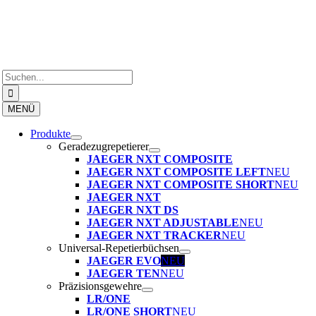
Zum
Inhalt
springen
Suche
nach:
MENÜ
Produkte
Geradezugrepetierer
JAEGER NXT COMPOSITE
JAEGER NXT COMPOSITE LEFT
NEU
JAEGER NXT COMPOSITE SHORT
NEU
JAEGER NXT
JAEGER NXT DS
JAEGER NXT ADJUSTABLE
NEU
JAEGER NXT TRACKER
NEU
Universal-Repetierbüchsen
JAEGER EVO
NEU
JAEGER TEN
NEU
Präzisionsgewehre
LR/ONE
LR/ONE SHORT
NEU