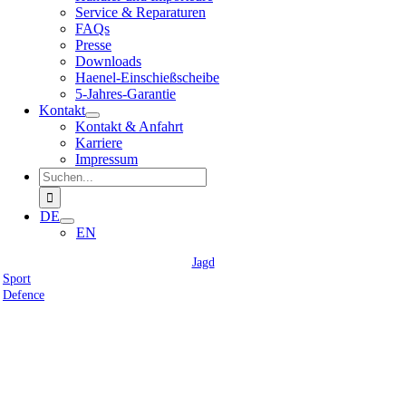
Service & Reparaturen
FAQs
Presse
Downloads
Haenel-Einschießscheibe
5-Jahres-Garantie
Kontakt
Kontakt & Anfahrt
Karriere
Impressum
Suche
nach:
DE
EN
Jagd
Sport
Defence