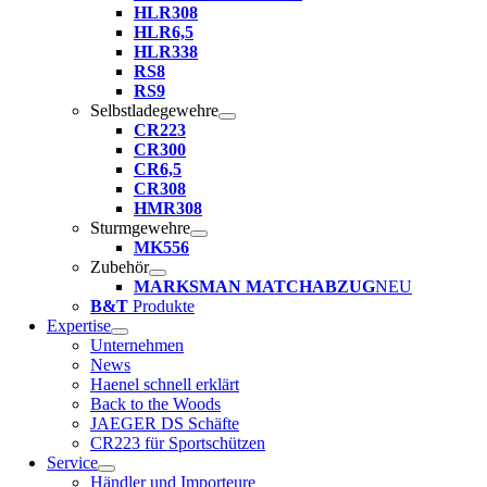
HLR308
HLR6,5
HLR338
RS8
RS9
Selbstladegewehre
CR223
CR300
CR6,5
CR308
HMR308
Sturmgewehre
MK556
Zubehör
MARKSMAN MATCHABZUG
NEU
B&T
Produkte
Expertise
Unternehmen
News
Haenel schnell erklärt
Back to the Woods
JAEGER DS Schäfte
CR223 für Sportschützen
Service
Händler und Importeure