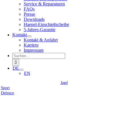
Service & Reparaturen
FAQs
Presse
Downloads
Haenel-Einschießscheibe
5-Jahres-Garantie
Kontakt
Kontakt & Anfahrt
Karriere
Impressum
Suche
nach:
DE
EN
Jagd
Sport
Defence