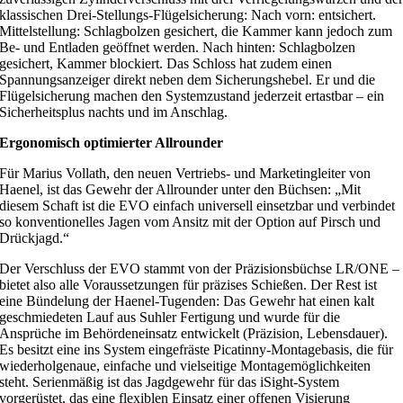
klassischen Drei-Stellungs-Flügelsicherung: Nach vorn: entsichert.
Mittelstellung: Schlagbolzen gesichert, die Kammer kann jedoch zum
Be- und Entladen geöffnet werden. Nach hinten: Schlagbolzen
gesichert, Kammer blockiert. Das Schloss hat zudem einen
Spannungsanzeiger direkt neben dem Sicherungshebel. Er und die
Flügelsicherung machen den Systemzustand jederzeit ertastbar – ein
Sicherheitsplus nachts und im Anschlag.
Ergonomisch optimierter Allrounder
Für Marius Vollath, den neuen Vertriebs- und Marketingleiter von
Haenel, ist das Gewehr der Allrounder unter den Büchsen: „Mit
diesem Schaft ist die EVO einfach universell einsetzbar und verbindet
so konventionelles Jagen vom Ansitz mit der Option auf Pirsch und
Drückjagd.“
Der Verschluss der EVO stammt von der Präzisionsbüchse LR/ONE –
bietet also alle Voraussetzungen für präzises Schießen. Der Rest ist
eine Bündelung der Haenel-Tugenden: Das Gewehr hat einen kalt
geschmiedeten Lauf aus Suhler Fertigung und wurde für die
Ansprüche im Behördeneinsatz entwickelt (Präzision, Lebensdauer).
Es besitzt eine ins System eingefräste Picatinny-Montagebasis, die für
wiederholgenaue, einfache und vielseitige Montagemöglichkeiten
steht. Serienmäßig ist das Jagdgewehr für das iSight-System
vorgerüstet, das eine flexiblen Einsatz einer offenen Visierung