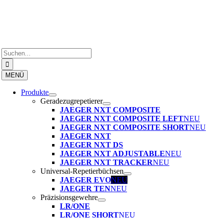
Zum
Inhalt
springen
Suche
nach:
MENÜ
Produkte
Geradezugrepetierer
JAEGER NXT COMPOSITE
JAEGER NXT COMPOSITE LEFT
NEU
JAEGER NXT COMPOSITE SHORT
NEU
JAEGER NXT
JAEGER NXT DS
JAEGER NXT ADJUSTABLE
NEU
JAEGER NXT TRACKER
NEU
Universal-Repetierbüchsen
JAEGER EVO
NEU
JAEGER TEN
NEU
Präzisionsgewehre
LR/ONE
LR/ONE SHORT
NEU