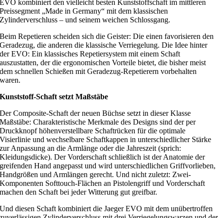
EVO kombiniert den vielleicht besten Kunststoffschaft im mittleren
Preissegment „Made in Germany“ mit dem klassischen
Zylinderverschluss – und seinem weichen Schlossgang.
Beim Repetieren scheiden sich die Geister: Die einen favorisieren den
Geradezug, die anderen die klassische Verriegelung. Die Idee hinter
der EVO: Ein klassisches Repetiersystem mit einem Schaft
auszustatten, der die ergonomischen Vorteile bietet, die bisher meist
dem schnellen Schießen mit Geradezug-Repetierern vorbehalten
waren.
Kunststoff-Schaft setzt Maßstäbe
Der Composite-Schaft der neuen Büchse setzt in dieser Klasse
Maßstäbe: Charakteristische Merkmale des Designs sind der per
Druckknopf höhenverstellbare Schaftrücken für die optimale
Visierlinie und wechselbare Schaftkappen in unterschiedlicher Stärke
zur Anpassung an die Armlänge oder die Jahreszeit (sprich:
Kleidungsdicke). Der Vorderschaft schließlich ist der Anatomie der
greifenden Hand angepasst und wird unterschiedlichen Griffvorlieben,
Handgrößen und Armlängen gerecht. Und nicht zuletzt: Zwei-
Komponenten Softtouch-Flächen an Pistolengriff und Vorderschaft
machen den Schaft bei jeder Witterung gut greifbar.
Und diesen Schaft kombiniert die Jaeger EVO mit dem unübertroffen
zuverlässigen Zylinderverschluss mit drei Verriegelungswarzen und de